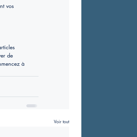
nt vos 
ticles 
ver de 
Commencez à 
Voir tout