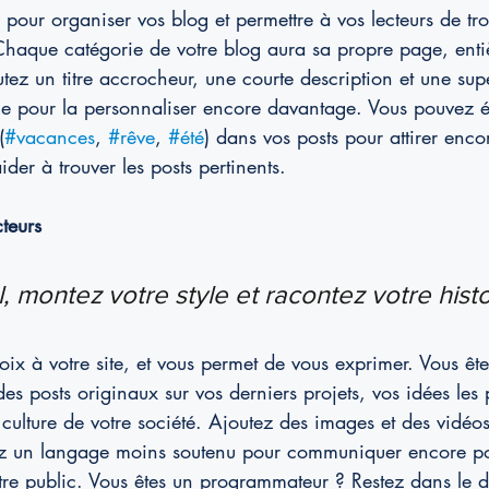
s pour organiser vos blog et permettre à vos lecteurs de tr
 Chaque catégorie de votre blog aura sa propre page, ent
tez un titre accrocheur, une courte description et une su
orie pour la personnaliser encore davantage. Vous pouvez 
(
#vacances
, 
#rêve
, 
#été
) dans vos posts pour attirer enco
aider à trouver les posts pertinents.
teurs
, montez votre style et racontez votre histo
ix à votre site, et vous permet de vous exprimer. Vous êt
 posts originaux sur vos derniers projets, vos idées les 
 culture de votre société. Ajoutez des images et des vidéo
lisez un langage moins soutenu pour communiquer encore p
tre public. Vous êtes un programmateur ? Restez dans le