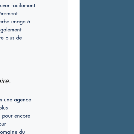
ouver facilement 
ièrement 
perbe image à 
également 
re plus de 
ire.
es une agence 
plus 
s pour encore 
our 
 domaine du 