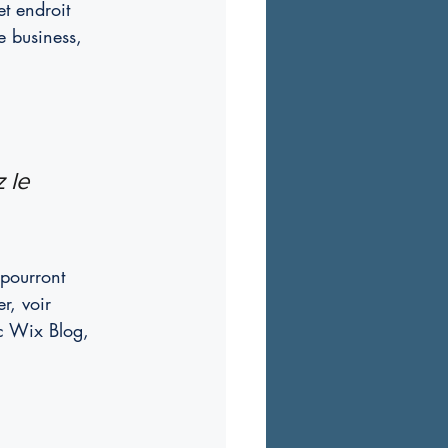
et endroit 
 business, 
 le 
 pourront 
r, voir 
c Wix Blog, 