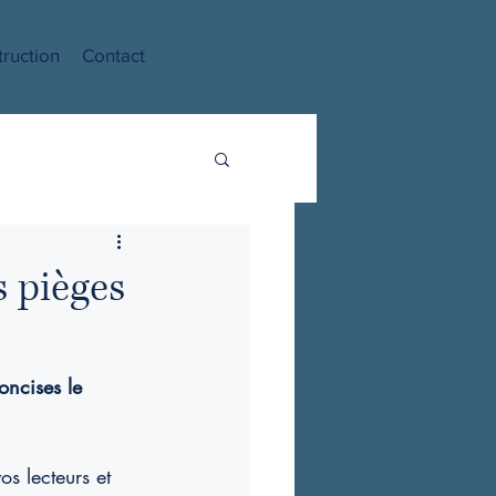
truction
Contact
s pièges
oncises le 
s lecteurs et 